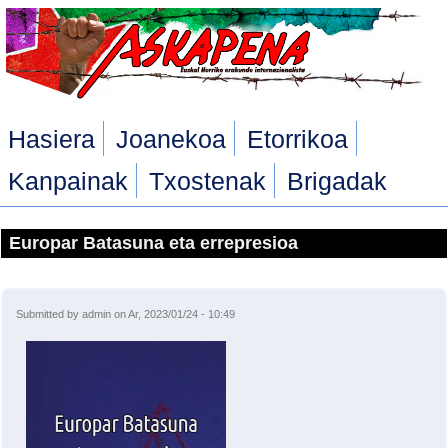
Skip to main content
Hasiera
Joanekoa
Etorrikoa
Kanpainak
Txostenak
Brigadak
Europar Batasuna eta errepresioa
Submitted by
admin
on Ar, 2023/01/24 - 10:49