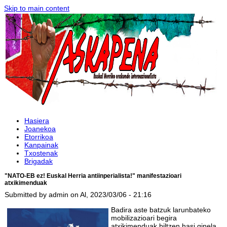
Skip to main content
Hasiera
Joanekoa
Etorrikoa
Kanpainak
Txostenak
Brigadak
"NATO-EB ez! Euskal Herria antiinperialista!" manifestazioari
atxikimenduak
Submitted by
admin
on Al, 2023/03/06 - 21:16
Badira aste batzuk larunbateko
mobilizazioari begira
atxikimenduak biltzen hasi ginela.