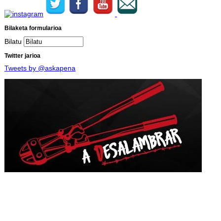
Bilaketa formularioa
Bilatu
Twitter jarioa
Tweets by @askapena