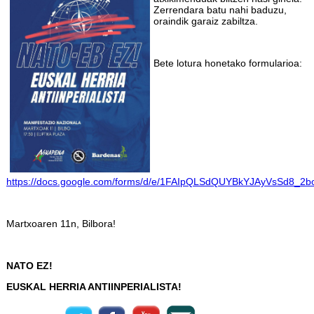
Zerrendara batu nahi baduzu,
oraindik garaiz zabiltza.
Bete lotura honetako formularioa:
https://docs.google.com/forms/d/e/1FAIpQLSdQUYBkYJAyVsSd8
Martxoaren 11n, Bilbora!
NATO EZ!
EUSKAL HERRIA ANTIINPERIALISTA!