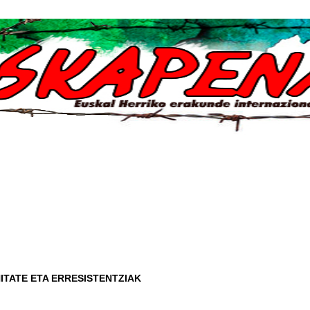
ITATE ETA ERRESISTENTZIAK